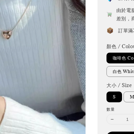
由於電
差別，
訂單滿
顏色 / Colo
咖啡色 Cof
白色 Whit
大小 / Size
S
數量