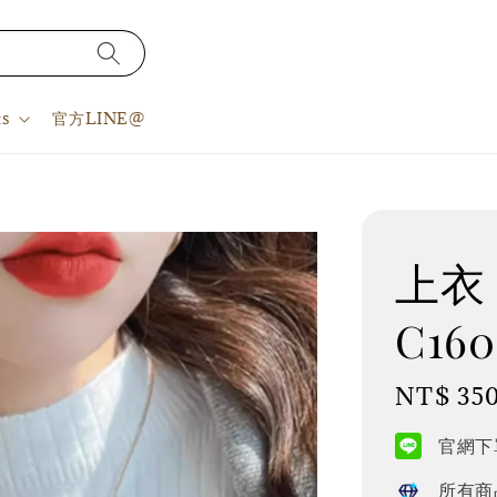
s
官方LINE@
上衣 S
C160
Regular
NT$ 35
price
官網下單
所有商