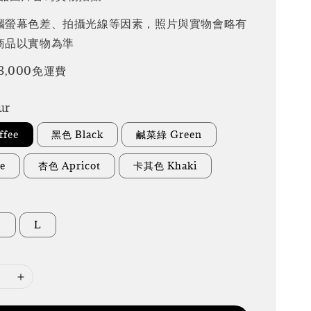
腦螢幕色差、拍攝光線等因素，照片與實物會略有
商品以實物為準
3,000免運費
ur
fee
黑色 Black
鹹菜綠 Green
e
杏色 Apricot
卡其色 Khaki
M
L