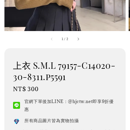
1
/
2
上衣 S.M.L 79157-C14020-
30-8311.p5591
Regular
NT$ 300
price
官網下單後加LINE：@hjctw.net即享9折優
惠
所有商品圖片皆為實物拍攝