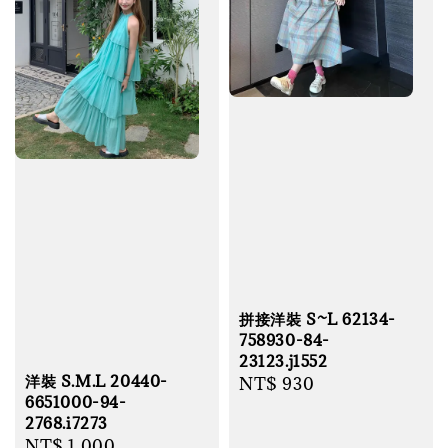
拼接洋裝 S~L 62134-
758930-84-
23123.j1552
洋裝 S.M.L 20440-
Regular
NT$ 930
6651000-94-
price
2768.i7273
Regular
NT$ 1,000