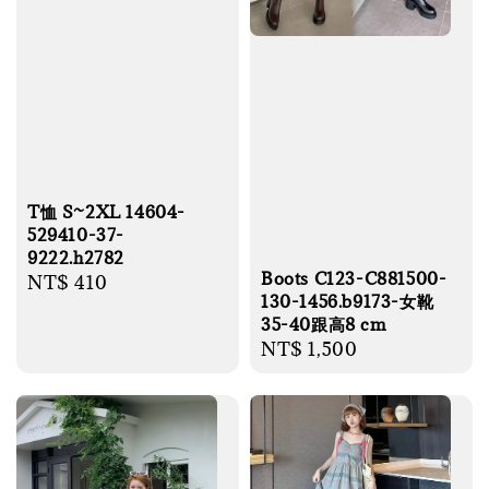
T恤 S~2XL 14604-
529410-37-
9222.h2782
Boots C123-C881500-
Regular
NT$ 410
130-1456.b9173-女靴
price
35-40跟高8 cm
Regular
NT$ 1,500
price