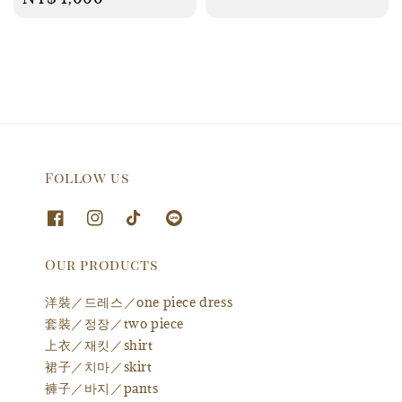
price
Follow us
Our products
洋裝／드레스／one piece dress
套裝／정장／two piece
上衣／재킷／shirt
裙子／치마／skirt
褲子／바지／pants