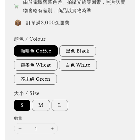
由於電腦螢幕色差、拍攝光線等因素，照片與實
物會略有差別，商品以實物為準
訂單滿3,000免運費
顏色 / Colour
咖啡色 Coffee
黑色 Black
燕麥色 Wheat
白色 White
芥末綠 Green
大小 / Size
S
M
L
數量