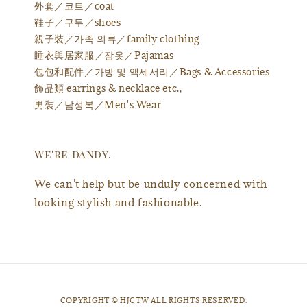
外套／코트／coat
鞋子／구두／shoes
親子裝／가족 의류／family clothing
睡衣與居家服／잠옷／Pajamas
包包和配件／가방 및 액세서리／Bags & Accessories
飾品類 earrings & necklace etc.,
男裝／남성복／Men's Wear
We're dandy.
We can't help but be unduly concerned with
looking stylish and fashionable.
​COPYRIGHT © HJCTW ALL RIGHTS RESERVED.