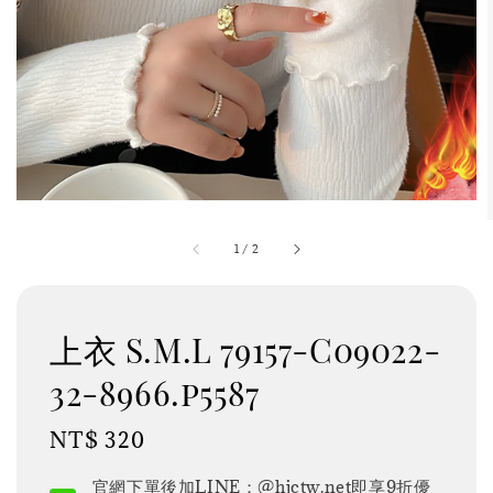
1
/
2
上衣 S.M.L 79157-C09022-
32-8966.p5587
Regular
NT$ 320
price
官網下單後加LINE：@hjctw.net即享9折優