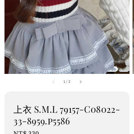
1
/
2
上衣 S.M.L 79157-C08022-
33-8959.p5586
Regular
NT$ 330