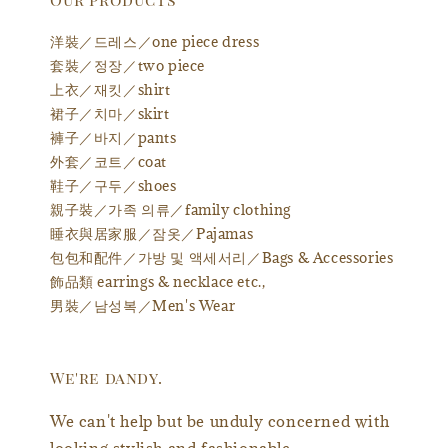
洋裝／드레스／one piece dress
套裝／정장／two piece
上衣／재킷／shirt
裙子／치마／skirt
褲子／바지／pants
外套／코트／coat
鞋子／구두／shoes
親子裝／가족 의류／family clothing
睡衣與居家服／잠옷／Pajamas
包包和配件／가방 및 액세서리／Bags & Accessories
飾品類 earrings & necklace etc.,
男裝／남성복／Men's Wear
We're dandy.
We can't help but be unduly concerned with
looking stylish and fashionable.