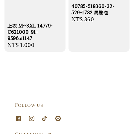
40785-519360-32-
529-1782 馬鞍包
Regular
NT$ 360
上衣 M~3XL 14779-
price
C621000-91-
9596.c1147
Regular
NT$ 1,000
price
Follow us
Our products