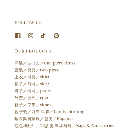
Follow us
Our products
洋裝／드레스／one piece dress
套裝／정장／two piece
上衣／재킷／shirt
裙子／치마／skirt
褲子／바지／pants
外套／코트／coat
鞋子／구두／shoes
親子裝／가족 의류／family clothing
睡衣與居家服／잠옷／Pajamas
包包和配件／가방 및 액세서리／Bags & Accessories