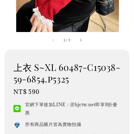
1
/
2
上衣 S~XL 60487-C15038-
59-6854.p5325
Regular
NT$ 590
price
官網下單後加LINE：@hjctw.net即享9折優
惠
所有商品圖片皆為實物拍攝