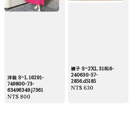
褲子 S~2XL 31816-
240630-57-
洋裝 S~L 16291-
2856.d5185
749800-73-
Regular
NT$ 630
63496349.j7361
price
Regular
NT$ 800
price