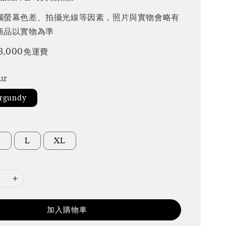
腦螢幕色差、拍攝光線等因素，照片與實物會略有
商品以實物為準
3,000免運費
ur
rgundy
M
L
XL
加入購物車