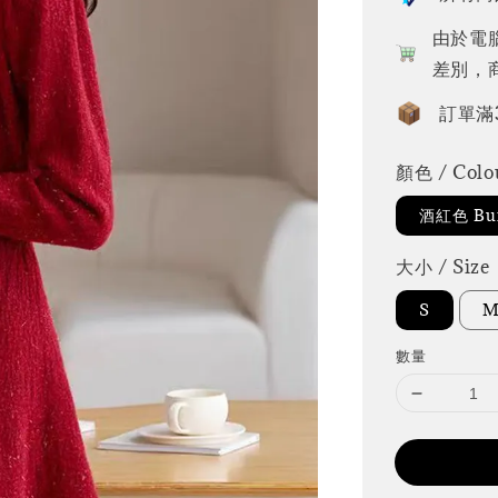
由於電
差別，
訂單滿
顏色 / Colo
酒紅色 Bu
大小 / Size
S
數量