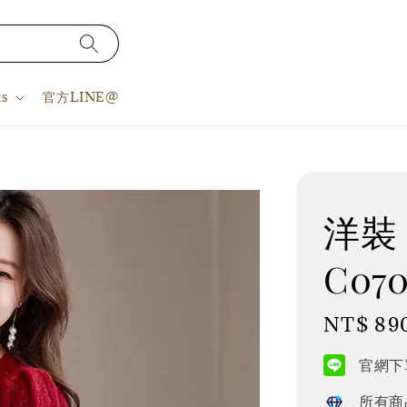
s
官方LINE@
洋裝 
C070
Regular
NT$ 89
price
官網下單
所有商