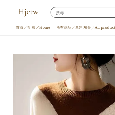
搜尋
首頁／첫 장／Home
所有商品／모든 제품／All product