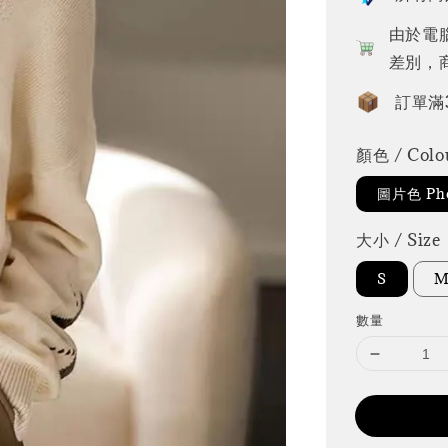
由於電
差別，
訂單滿
顏色 / Colo
圖片色 Pho
大小 / Size
S
數量