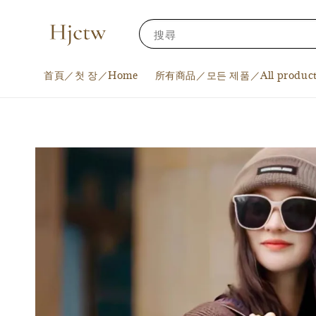
搜尋
首頁／첫 장／Home
所有商品／모든 제품／All product