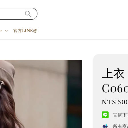
s
官方LINE@
上衣 S
C060
Regular
NT$ 50
price
官網下單
所有商