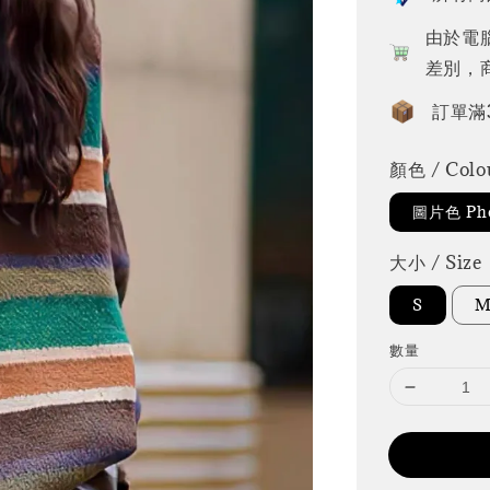
由於電
差別，
訂單滿
顏色 / Colo
圖片色 Pho
大小 / Size
S
數量