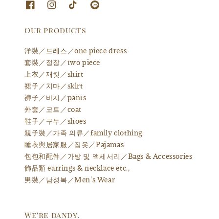
Our products
洋裝／드레스／one piece dress
套裝／정장／two piece
上衣／재킷／shirt
裙子／치마／skirt
褲子／바지／pants
外套／코트／coat
鞋子／구두／shoes
親子裝／가족 의류／family clothing
睡衣與居家服／잠옷／Pajamas
包包和配件／가방 및 액세서리／Bags & Accessories
飾品類 earrings & necklace etc.,
男裝／남성복／Men's Wear
We're dandy.