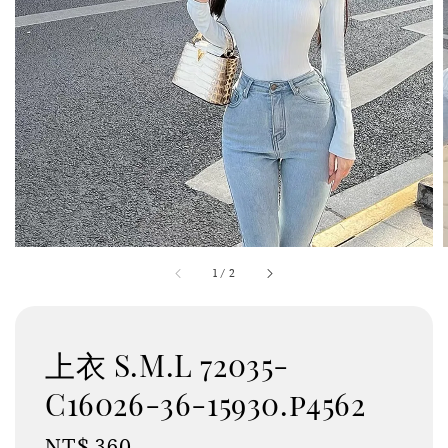
1
/
2
上衣 S.M.L 72035-
C16026-36-15930.p4562
Regular
NT$ 360