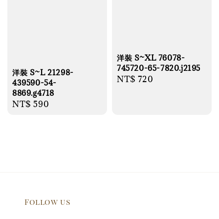
洋裝 S~XL 76078-
745720-65-7820.j2195
洋裝 S~L 21298-
Regular
NT$ 720
439590-54-
price
8869.g4718
Regular
NT$ 590
price
Follow us