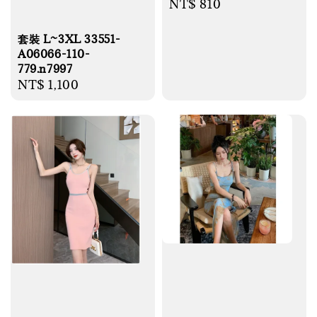
Regular
NT$ 810
price
套裝 L~3XL 33551-
A06066-110-
779.n7997
Regular
NT$ 1,100
price