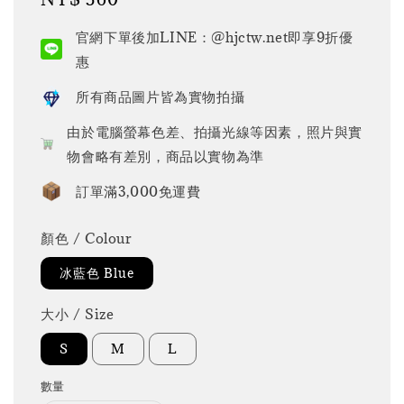
price
官網下單後加LINE：@hjctw.net即享9折優
惠
所有商品圖片皆為實物拍攝
由於電腦螢幕色差、拍攝光線等因素，照片與實
物會略有差別，商品以實物為準
訂單滿3,000免運費
顏色 / Colour
冰藍色 Blue
大小 / Size
S
M
L
數量