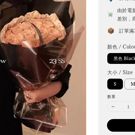
由於電
差別，
訂單滿
顏色 / Colo
黑色 Blac
大小 / Size
S
數量