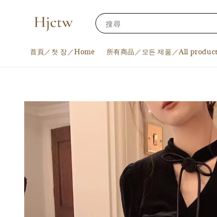
搜尋
首頁／첫 장／Home
所有商品／모든 제품／All product