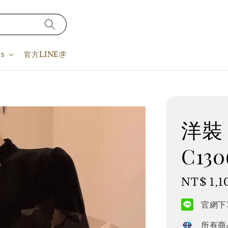
s
官方LINE@
洋裝 
C130
Regular
NT$ 1,1
price
官網下單
所有商