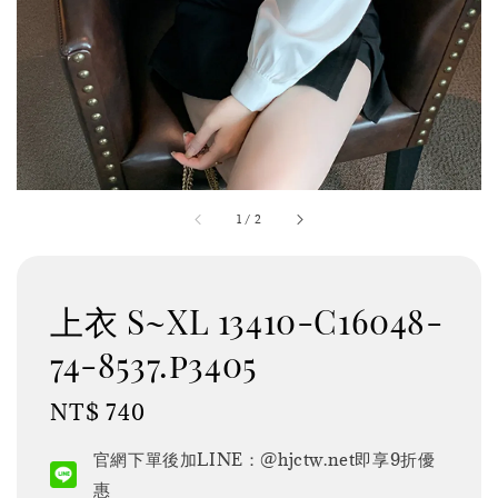
1
/
2
上衣 S~XL 13410-C16048-
74-8537.p3405
Regular
NT$ 740
price
官網下單後加LINE：@hjctw.net即享9折優
惠