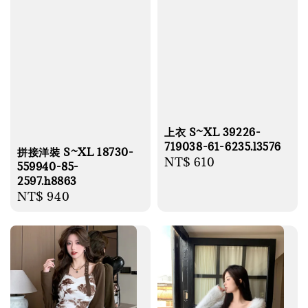
上衣 S~XL 39226-
719038-61-6235.l3576
拼接洋裝 S~XL 18730-
Regular
NT$ 610
559940-85-
price
2597.h8863
Regular
NT$ 940
price