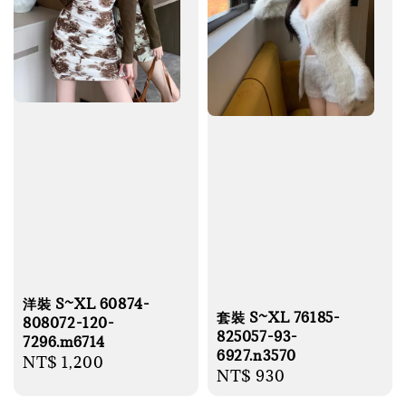
洋裝 S~XL 60874-
套裝 S~XL 76185-
808072-120-
825057-93-
7296.m6714
6927.n3570
Regular
NT$ 1,200
Regular
NT$ 930
price
price