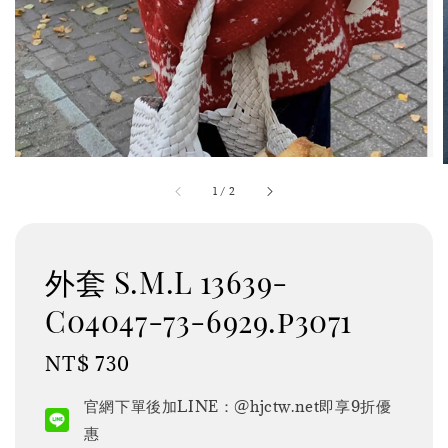
1
/
2
外套 S.M.L 13639-
C04047-73-6929.p3071
Regular
NT$ 730
price
官網下單後加LINE：@hjctw.net即享9折優
惠