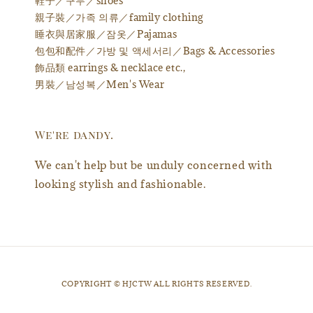
鞋子／구두／shoes
親子裝／가족 의류／family clothing
睡衣與居家服／잠옷／Pajamas
包包和配件／가방 및 액세서리／Bags & Accessories
飾品類 earrings & necklace etc.,
男裝／남성복／Men's Wear
We're dandy.
We can't help but be unduly concerned with
looking stylish and fashionable.
​COPYRIGHT © HJCTW ALL RIGHTS RESERVED.