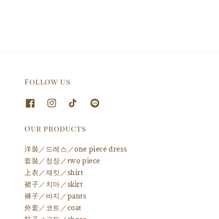
Follow us
Our products
洋裝／드레스／one piece dress
套裝／정장／two piece
上衣／재킷／shirt
裙子／치마／skirt
褲子／바지／pants
外套／코트／coat