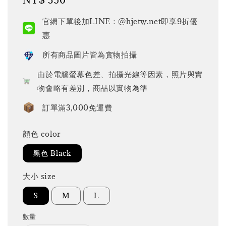
price
官網下單後加LINE：@hjctw.net即享9折優
惠
所有商品圖片皆為實物拍攝
由於電腦螢幕色差、拍攝光線等因素，照片與實
物會略有差別，商品以實物為準
訂單滿3,000免運費
顔色 color
黑色 Black
大小 size
S
M
L
數量