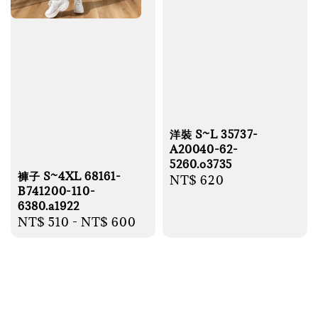
洋裝 S~L 35737-
A20040-62-
5260.o3735
褲子 S~4XL 68161-
Regular
NT$ 620
B741200-110-
price
6380.a1922
Regular
NT$ 510
-
NT$ 600
price