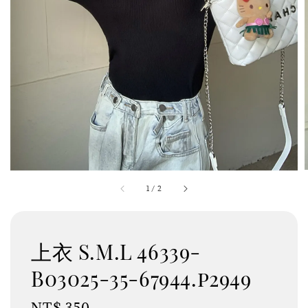
1
/
2
上衣 S.M.L 46339-
B03025-35-67944.p2949
Regular
NT$ 350