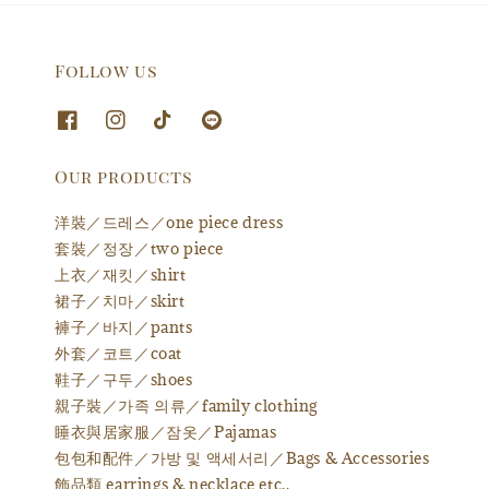
Follow us
Our products
洋裝／드레스／one piece dress
套裝／정장／two piece
上衣／재킷／shirt
裙子／치마／skirt
褲子／바지／pants
外套／코트／coat
鞋子／구두／shoes
親子裝／가족 의류／family clothing
睡衣與居家服／잠옷／Pajamas
包包和配件／가방 및 액세서리／Bags & Accessories
飾品類 earrings & necklace etc.,