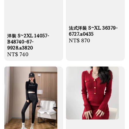
法式洋裝 S~XL 36379-
6727.a0435
洋裝 S~2XL 14057-
Regular
NT$ 870
B48740-67-
price
9928.a3820
Regular
NT$ 740
price