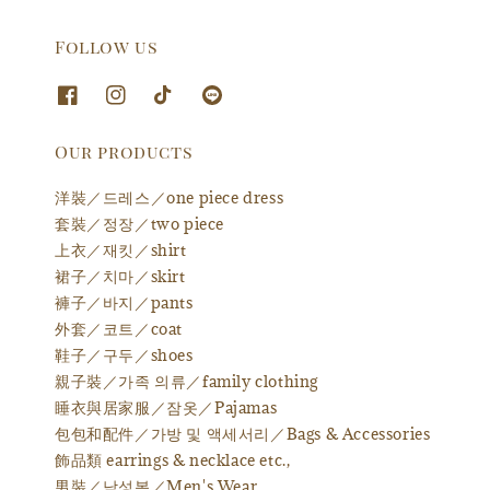
Follow us
Our products
洋裝／드레스／one piece dress
套裝／정장／two piece
上衣／재킷／shirt
裙子／치마／skirt
褲子／바지／pants
外套／코트／coat
鞋子／구두／shoes
親子裝／가족 의류／family clothing
睡衣與居家服／잠옷／Pajamas
包包和配件／가방 및 액세서리／Bags & Accessories
飾品類 earrings & necklace etc.,
男裝／남성복／Men's Wear