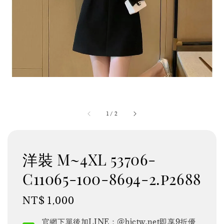
1
/
2
洋裝 M~4XL 53706-
C11065-100-8694-2.p2688
Regular
NT$ 1,000
price
官網下單後加LINE：@hjctw.net即享9折優