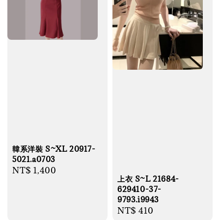
韓系洋裝 S~XL 20917-
5021.a0703
Regular
NT$ 1,400
上衣 S~L 21684-
price
629410-37-
9793.i9943
Regular
NT$ 410