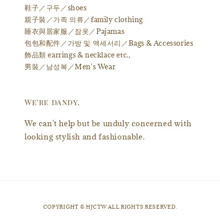
鞋子／구두／shoes
親子裝／가족 의류／family clothing
睡衣與居家服／잠옷／Pajamas
包包和配件／가방 및 액세서리／Bags & Accessories
飾品類 earrings & necklace etc.,
男裝／남성복／Men's Wear
We're dandy.
We can't help but be unduly concerned with
looking stylish and fashionable.
​COPYRIGHT © HJCTW ALL RIGHTS RESERVED.