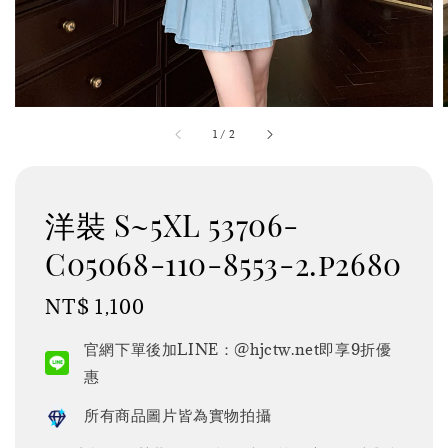
1
/
2
洋裝 S~5XL 53706-
C05068-110-8553-2.p2680
Regular
NT$ 1,100
price
官網下單後加LINE：@hjctw.net即享9折優
惠
所有商品圖片皆為實物拍攝