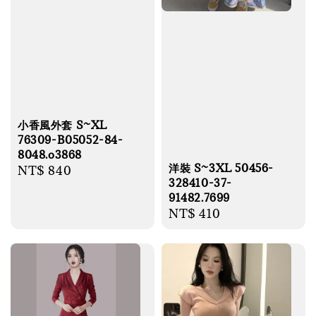
小香風外套 S~XL
76309-B05052-84-
8048.o3868
洋裝 S~3XL 50456-
Regular
NT$ 840
328410-37-
price
91482.7699
Regular
NT$ 410
price