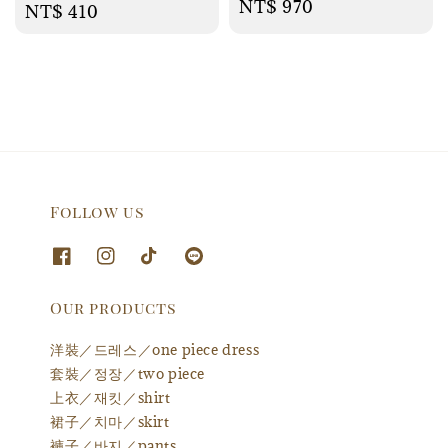
Regular
NT$ 970
Regular
NT$ 410
price
price
Follow us
Our products
洋裝／드레스／one piece dress
套裝／정장／two piece
上衣／재킷／shirt
裙子／치마／skirt
褲子／바지／pants