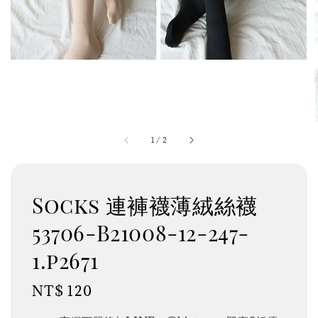
1
/
2
Socks 連褲襪薄絨絲襪
53706-B21008-12-247-
1.p2671
Regular
NT$ 120
price