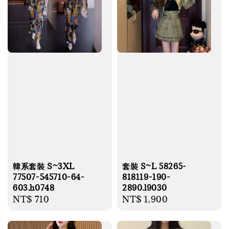
韓系套裝 S~3XL
套裝 S~L 58265-
77507-545710-64-
818119-190-
603.h0748
2890.l9030
Regular
NT$ 710
Regular
NT$ 1,900
price
price