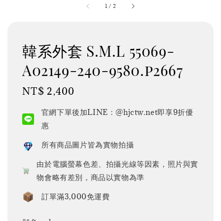
1
/
2
韓系外套 S.M.L 55069-
A02149-240-9580.p2667
Regular
NT$ 2,400
price
官網下單後加LINE：@hjctw.net即享9折優
惠
所有商品圖片皆為實物拍攝
由於電腦螢幕色差、拍攝光線等因素，照片與實
物會略有差別，商品以實物為準
訂單滿3,000免運費