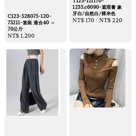
T123-111170-
1235.c6090-遮瑕膏 象
牙白/自然白/裸米色
C123-528075-120-
Regular
NT$ 170
-
NT$ 220
75211-套裝 適合40 ～
price
70公斤
Regular
NT$ 1,200
price