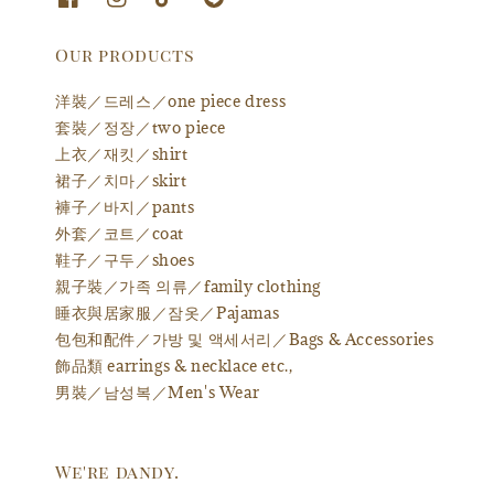
Our products
洋裝／드레스／one piece dress
套裝／정장／two piece
上衣／재킷／shirt
裙子／치마／skirt
褲子／바지／pants
外套／코트／coat
鞋子／구두／shoes
親子裝／가족 의류／family clothing
睡衣與居家服／잠옷／Pajamas
包包和配件／가방 및 액세서리／Bags & Accessories
飾品類 earrings & necklace etc.,
男裝／남성복／Men's Wear
We're dandy.