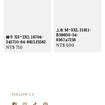
上衣 M~3XL 31811-
B38600-54-
褲子 XS~2XL 16704-
9367.a7256
345710-64-8815.f5582
Regular
NT$ 600
Regular
NT$ 710
price
price
Follow us