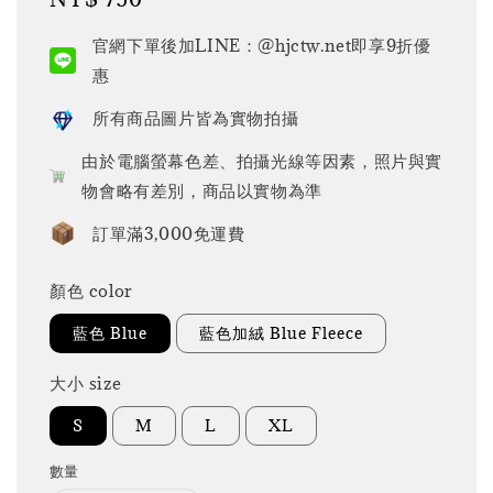
price
官網下單後加LINE：@hjctw.net即享9折優
惠
所有商品圖片皆為實物拍攝
由於電腦螢幕色差、拍攝光線等因素，照片與實
物會略有差別，商品以實物為準
訂單滿3,000免運費
顏色 color
藍色 Blue
藍色加絨 Blue Fleece
大小 size
S
M
L
XL
數量