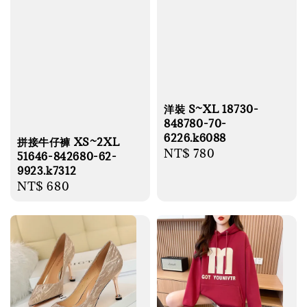
洋裝 S~XL 18730-
848780-70-
6226.k6088
拼接牛仔褲 XS~2XL
Regular
NT$ 780
51646-842680-62-
price
9923.k7312
Regular
NT$ 680
price