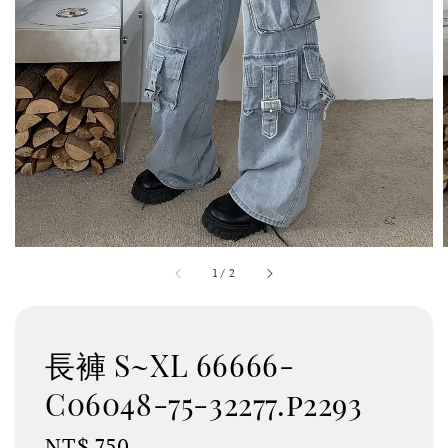
1
/
2
長褲 S~XL 66666-
C06048-75-32277.p2293
Regular
NT$ 750