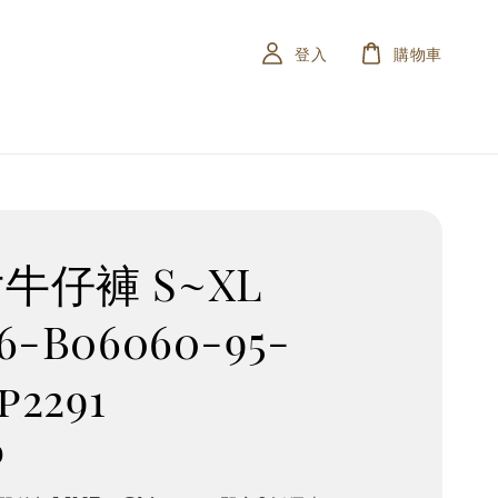
登入
購物車
牛仔褲 S~XL
6-B06060-95-
.p2291
0