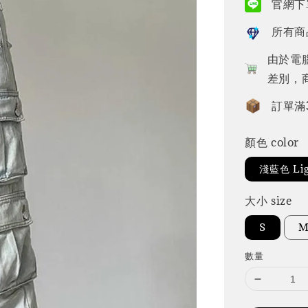
官網下單
所有商
由於電
差別，
訂單滿
顏色 color
淺藍色 Lig
大小 size
S
數量