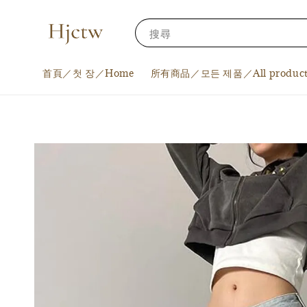
搜尋
首頁／첫 장／Home
所有商品／모든 제품／All product