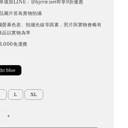
後加LINE：@hjctw.net即享9折優惠
品圖片皆為實物拍攝
腦螢幕色差、拍攝光線等因素，照片與實物會略有
商品以實物為準
3,000免運費
ht blue
M
L
XL