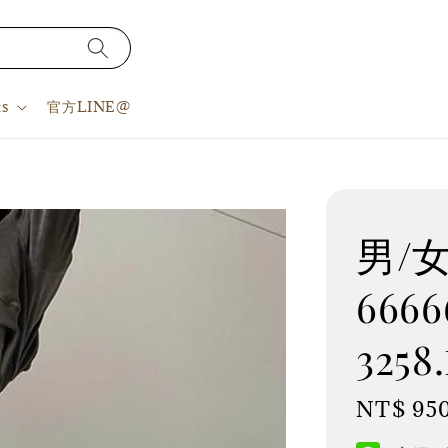
s
官方LINE@
男/女
6666
3258
Regular
NT$ 95
price