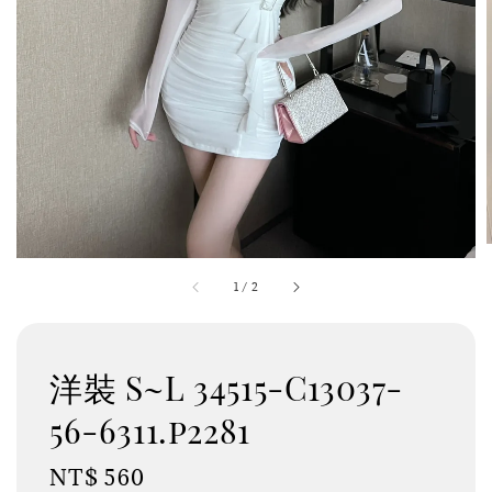
1
/
2
洋裝 S~L 34515-C13037-
56-6311.p2281
Regular
NT$ 560