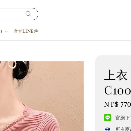
s
官方LINE@
上衣 S
C100
Regular
NT$ 77
price
官網下單
所有商