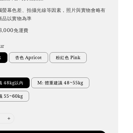
腦螢幕色差、拍攝光線等因素，照片與實物會略有
商品以實物為準
3,000免運費
ur
k
杏色 Apricot
粉紅色 Pink
議 48kg以內
M: 體重建議 48~55kg
 55~60kg