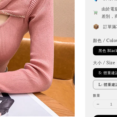
由於電
差別，
訂單滿
顏色 / Colo
黑色 Blac
大小 / Size
S: 體重建
L: 體重建議
數量