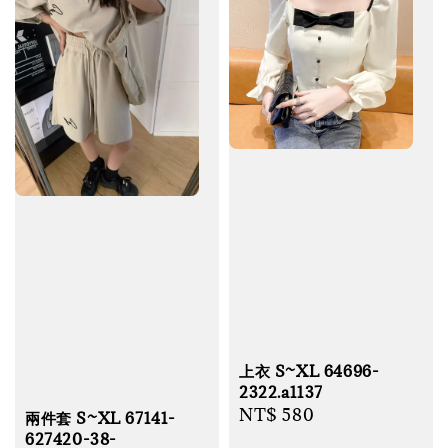
上衣 S~XL 64696-
2322.a1137
Regular
NT$ 580
兩件套 S~XL 67141-
price
627420-38-