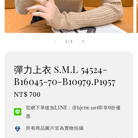
1
/
2
彈力上衣 S.M.L 54524-
B16045-70-B10979.p1957
Regular
NT$ 700
price
官網下單後加LINE：@hjctw.net即享9折優
惠
所有商品圖片皆為實物拍攝