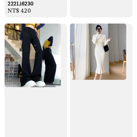
2221.i6230
Regular
NT$ 420
price