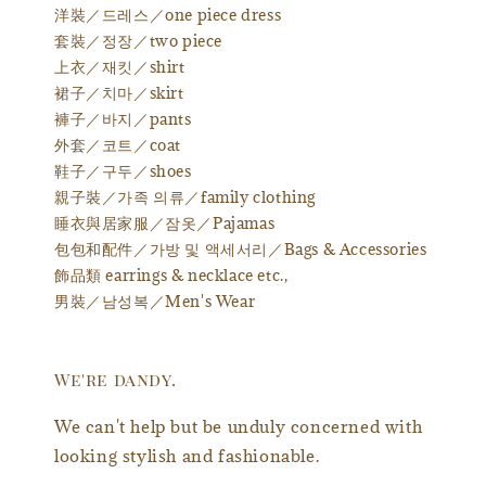
洋裝／드레스／one piece dress
套裝／정장／two piece
上衣／재킷／shirt
裙子／치마／skirt
褲子／바지／pants
外套／코트／coat
鞋子／구두／shoes
親子裝／가족 의류／family clothing
睡衣與居家服／잠옷／Pajamas
包包和配件／가방 및 액세서리／Bags & Accessories
飾品類 earrings & necklace etc.,
男裝／남성복／Men's Wear
We're dandy.
We can't help but be unduly concerned with
looking stylish and fashionable.