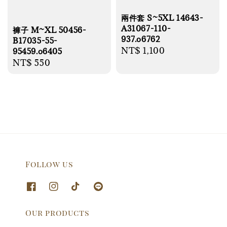
兩件套 S~5XL 14643-
A31067-110-
褲子 M~XL 50456-
937.o6762
B17035-55-
Regular
NT$ 1,100
95459.o6405
Regular
NT$ 550
price
price
Follow us
Our products