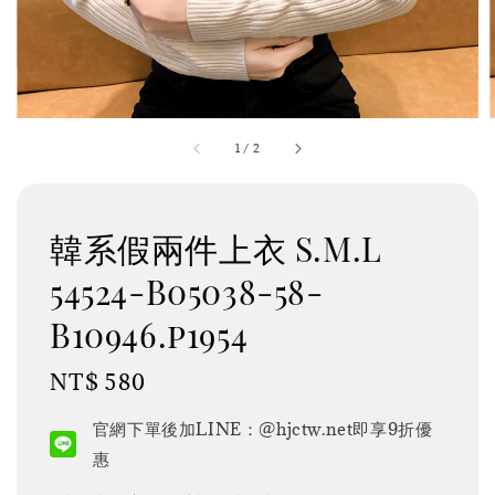
1
/
2
韓系假兩件上衣 S.M.L
54524-B05038-58-
B10946.p1954
Regular
NT$ 580
price
官網下單後加LINE：@hjctw.net即享9折優
惠