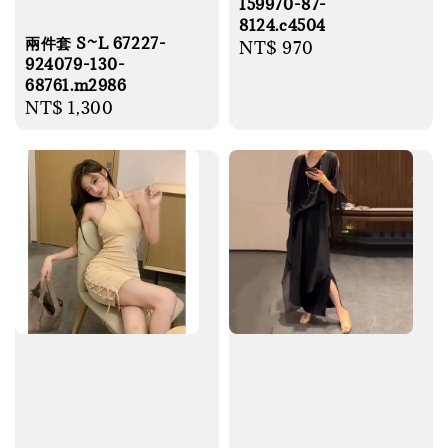
159970-87-
8124.c4504
兩件套 S~L 67227-
Regular
NT$ 970
924079-130-
price
68761.m2986
Regular
NT$ 1,300
price