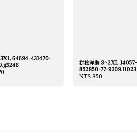
3XL 64694-431470-
拼接洋裝 S~2XL 14057
9.g5246
852850-77-9309.l1023
r
70
Regular
NT$ 850
price