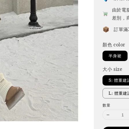
由於電
差別，
訂單滿
顏色 color
半身裙
大小 size
S: 體重建議
L: 體重建議
數量