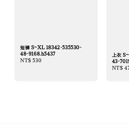
短褲 S~XL 18342-535530-
48-9168.h5437
上衣 S~
Regular
NT$ 530
43-701
price
Regula
NT$ 4
price