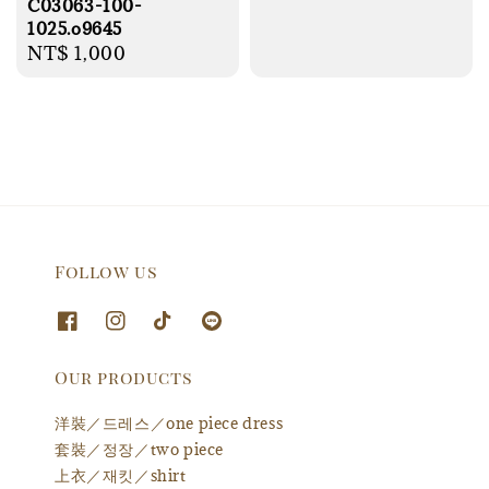
C03063-100-
price
1025.o9645
Regular
NT$ 1,000
price
Follow us
Our products
洋裝／드레스／one piece dress
套裝／정장／two piece
上衣／재킷／shirt