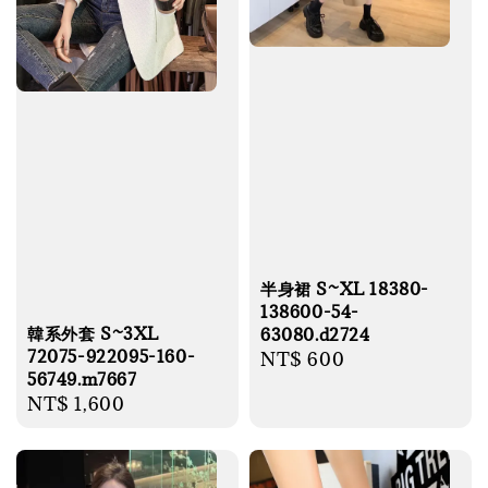
半身裙 S~XL 18380-
138600-54-
韓系外套 S~3XL
63080.d2724
72075-922095-160-
Regular
NT$ 600
56749.m7667
price
Regular
NT$ 1,600
price