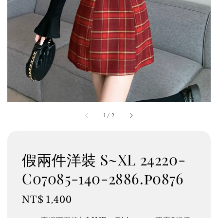
1
/
2
假兩件洋裝 S~XL 24220-
C07085-140-2886.p0876
Regular
NT$ 1,400
price