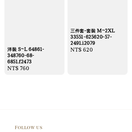
三件套-套裝 M~2XL
33551-625620-57-
2491.i2079
洋裝 S~L 64861-
Regular
NT$ 620
348760-68-
price
6851.f2473
Regular
NT$ 760
price
Follow us