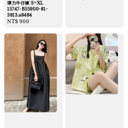
彈力牛仔褲 S~XL
price
15747-B55900-81-
3813.a8484
Regular
NT$ 900
price