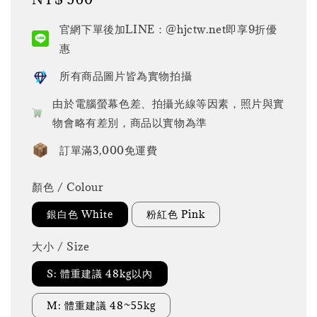
price
官網下單後加LINE：@hjctw.net即享9折優
惠
所有商品圖片皆為實物拍攝
由於電腦螢幕色差、拍攝光線等因素，照片與實
物會略有差別，商品以實物為準
訂單滿3,000免運費
顏色 / Colour
銀白色 White
粉紅色 Pink
大小 / Size
S: 體重建議 48kg以內
M: 體重建議 48~55kg