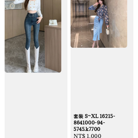
套裝 S~XL 16215-
8641000-94-
5745.k7700
Regular
NT$ 1,000