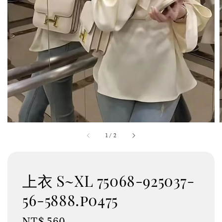
1
/
2
上衣 S~XL 75068-925037-
56-5888.p0475
Regular
NT$ 560