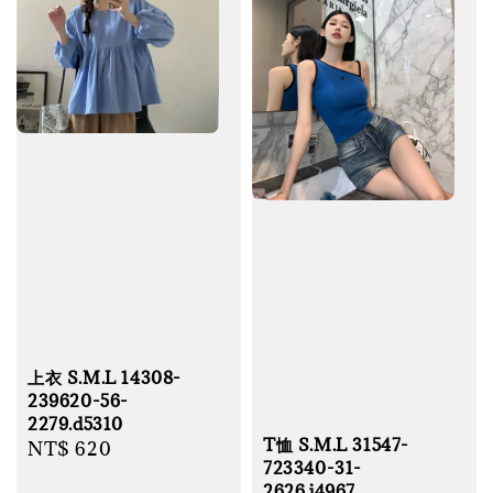
上衣 S.M.L 14308-
239620-56-
2279.d5310
T恤 S.M.L 31547-
Regular
NT$ 620
723340-31-
price
2626.j4967