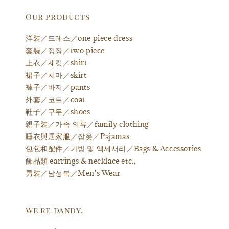
Our products
洋裝／드레스／one piece dress
套裝／정장／two piece
上衣／재킷／shirt
裙子／치마／skirt
褲子／바지／pants
外套／코트／coat
鞋子／구두／shoes
親子裝／가족 의류／family clothing
睡衣與居家服／잠옷／Pajamas
包包和配件／가방 및 액세서리／Bags & Accessories
飾品類 earrings & necklace etc.,
男裝／남성복／Men's Wear
We're dandy.