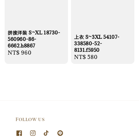
拼接洋裝 S~XL 18730-
上衣 S~3XL 54107-
560960-86-
338580-52-
6662.h8867
8131.f5950
Regular
NT$ 960
Regular
NT$ 580
price
price
Follow us