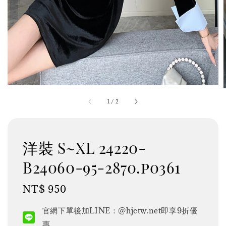
1
/
2
洋裝 S~XL 24220-
B24060-95-2870.p0361
Regular
NT$ 950
price
官網下單後加LINE：@hjctw.net即享9折優
惠