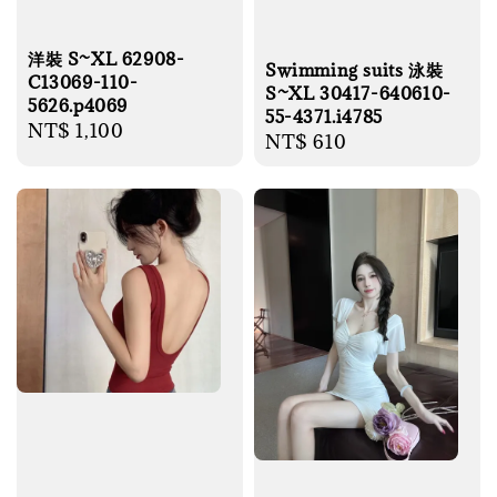
洋裝 S~XL 62908-
Swimming suits 泳裝
C13069-110-
S~XL 30417-640610-
5626.p4069
55-4371.i4785
Regular
NT$ 1,100
Regular
NT$ 610
price
price