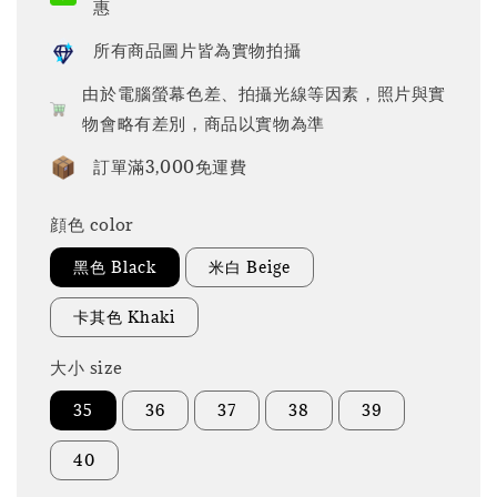
惠
所有商品圖片皆為實物拍攝
由於電腦螢幕色差、拍攝光線等因素，照片與實
物會略有差別，商品以實物為準
訂單滿3,000免運費
顔色 color
黑色 Black
米白 Beige
卡其色 Khaki
大小 size
35
36
37
38
39
40