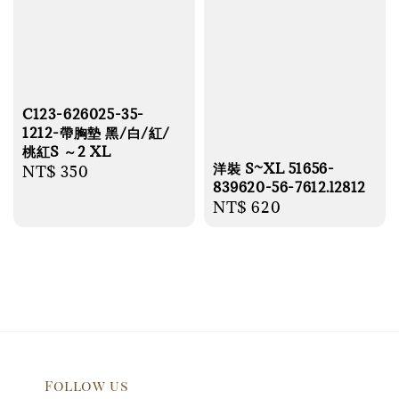
C123-626025-35-
1212-帶胸墊 黑/白/紅/
桃紅S ～2 XL
洋裝 S~XL 51656-
Regular
NT$ 350
839620-56-7612.l2812
price
Regular
NT$ 620
price
Follow us