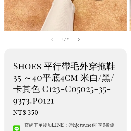
1
/
2
Shoes 平行帶毛外穿拖鞋
35 ～40平底4cm 米白/黑/
卡其色 C123-C05025-35-
9373.p0121
Regular
NT$ 350
price
官網下單後加LINE：@hjctw.net即享9折優