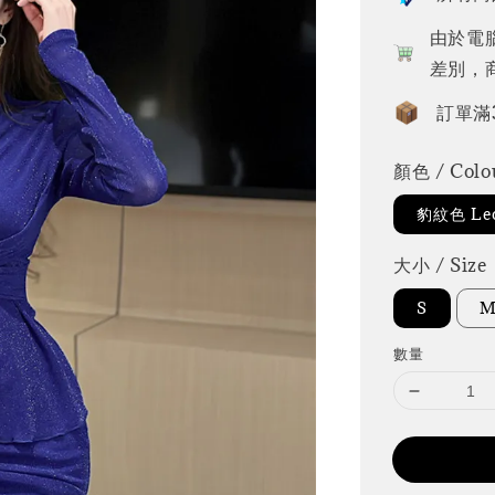
由於電
差別，
訂單滿
顏色 / Colo
豹紋色 Leo
大小 / Size
S
數量