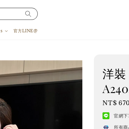
s
官方LINE@
洋裝 S
A240
Regular
NT$ 67
price
官網下單
所有商