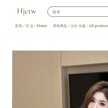
搜尋
首頁／첫 장／Home
所有商品／모든 제품／All product