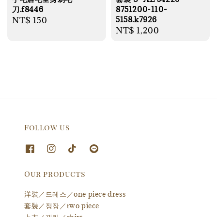
8751200-110-
刀.f8446
5158.k7926
Regular
NT$ 150
Regular
NT$ 1,200
price
price
Follow us
Our products
洋裝／드레스／one piece dress
套裝／정장／two piece