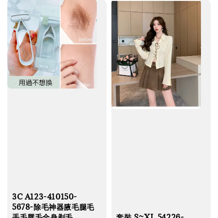
3C A123-410150-
5678-除毛神器腋毛腿毛
套裝 S~XL 54226-
手毛唇毛全身剃毛