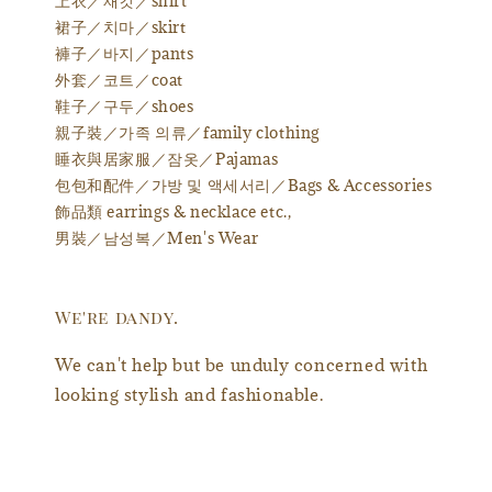
上衣／재킷／shirt
裙子／치마／skirt
褲子／바지／pants
外套／코트／coat
鞋子／구두／shoes
親子裝／가족 의류／family clothing
睡衣與居家服／잠옷／Pajamas
包包和配件／가방 및 액세서리／Bags & Accessories
飾品類 earrings & necklace etc.,
男裝／남성복／Men's Wear
We're dandy.
We can't help but be unduly concerned with
looking stylish and fashionable.