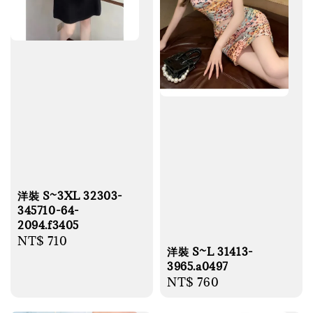
洋裝 S~3XL 32303-
345710-64-
2094.f3405
Regular
NT$ 710
洋裝 S~L 31413-
price
3965.a0497
Regular
NT$ 760
price