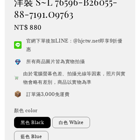
洋裝 S~L 76596-B26055-
88-7191.o9763
Regular
NT$ 880
price
官網下單後加LINE：@hjctw.net即享9折優
惠
所有商品圖片皆為實物拍攝
由於電腦螢幕色差、拍攝光線等因素，照片與實
物會略有差別，商品以實物為準
訂單滿3,000免運費
顏色 color
黑色 Black
白色 White
藍色 Blue