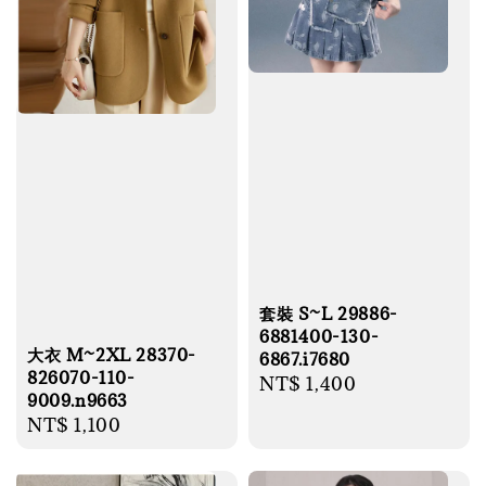
套裝 S~L 29886-
6881400-130-
大衣 M~2XL 28370-
6867.i7680
826070-110-
Regular
NT$ 1,400
9009.n9663
price
Regular
NT$ 1,100
price