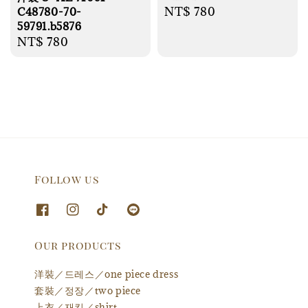
Regular
NT$ 780
C48780-70-
59791.b5876
price
Regular
NT$ 780
price
Follow us
Our products
洋裝／드레스／one piece dress
套裝／정장／two piece
上衣／재킷／shirt