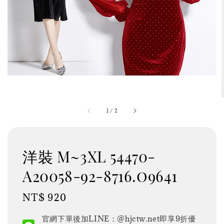
1
/
2
洋裝 M~3XL 54470-
A20058-92-8716.o9641
Regular
NT$ 920
price
官網下單後加LINE：@hjctw.net即享9折優