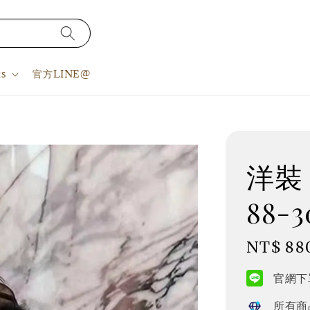
s
官方LINE@
洋裝 S
88-3
Regular
NT$ 88
price
官網下單
所有商