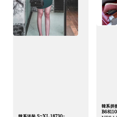
韓系拼接
B68110
韓系洋裝 S~XL 18730-