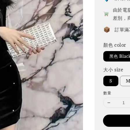
由於電
差別，
訂單滿
顏色 color
黑色 Blac
大小 size
S
數量