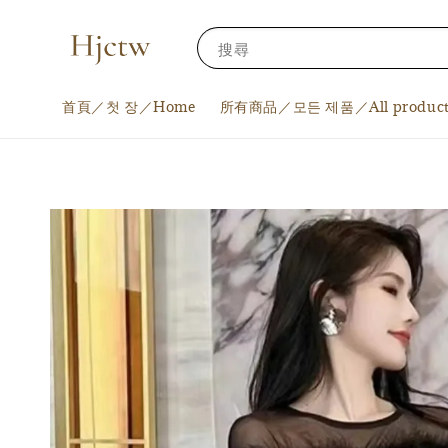
搜尋
首頁／첫 장／Home
所有商品／모든 제품／All product