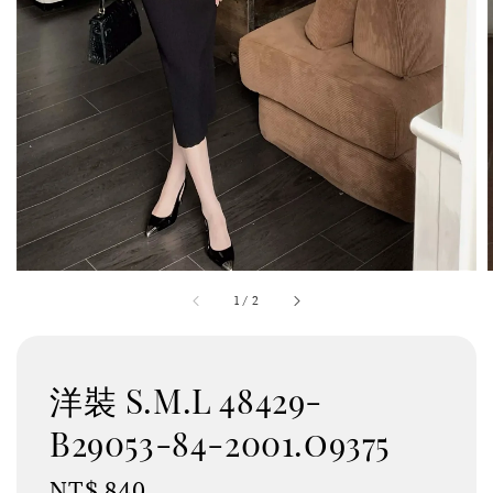
1
/
2
洋裝 S.M.L 48429-
B29053-84-2001.o9375
Regular
NT$ 840