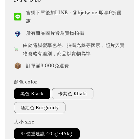
price
官網下單後加LINE：@hjctw.net即享9折優
惠
所有商品圖片皆為實物拍攝
由於電腦螢幕色差、拍攝光線等因素，照片與實
物會略有差別，商品以實物為準
訂單滿3,000免運費
顏色 color
黑色 Black
卡其色 Khaki
酒紅色 Burgundy
大小 size
S: 體重建議 40kg~45kg