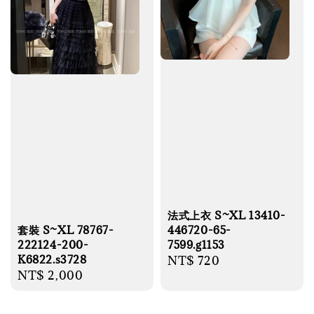
法式上衣 S~XL 13410-
446720-65-
套裝 S~XL 78767-
7599.g1153
222124-200-
K6822.s3728
Regular
NT$ 720
Regular
NT$ 2,000
price
price