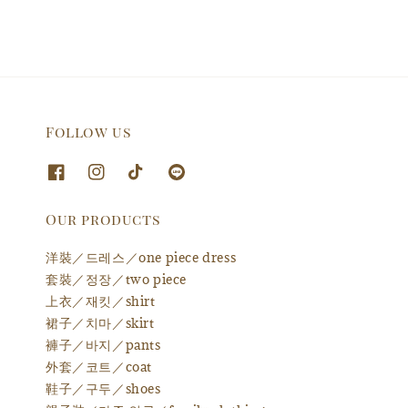
Follow us
Our products
洋裝／드레스／one piece dress
套裝／정장／two piece
上衣／재킷／shirt
裙子／치마／skirt
褲子／바지／pants
外套／코트／coat
鞋子／구두／shoes