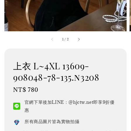
1
/
2
上衣 L~4XL 13609-
908048-78-135.n3208
Regular
NT$ 780
price
官網下單後加LINE：@hjctw.net即享9折優
惠
所有商品圖片皆為實物拍攝