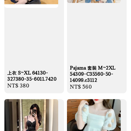
Pajama 套裝 M~2XL
上衣 S~XL 64130-
54309-C35560-50-
327380-35-6011.7420
14099.c3112
Regular
NT$ 380
Regular
NT$ 560
price
price