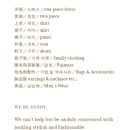
洋裝／드레스／one piece dress
套裝／정장／two piece
上衣／재킷／shirt
裙子／치마／skirt
褲子／바지／pants
外套／코트／coat
鞋子／구두／shoes
親子裝／가족 의류／family clothing
睡衣與居家服／잠옷／Pajamas
包包和配件／가방 및 액세서리／Bags & Accessories
飾品類 earrings & necklace etc.,
男裝／남성복／Men's Wear
We're dandy.
We can't help but be unduly concerned with
looking stylish and fashionable.