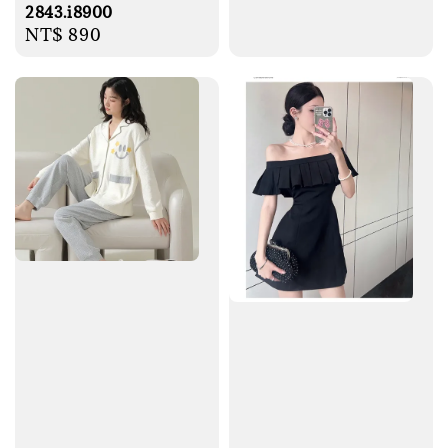
2843.i8900
Regular
NT$ 890
price