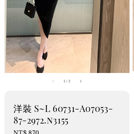
1
/
2
洋裝 S~L 60731-A07053-
87-2972.n3155
Regular
NT$ 870