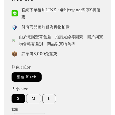
price
官網下單後加LINE：@hjctw.net即享9折優
惠
所有商品圖片皆為實物拍攝
由於電腦螢幕色差、拍攝光線等因素，照片與實
物會略有差別，商品以實物為準
訂單滿3,000免運費
顏色 color
黑色 Black
大小 size
S
M
L
數量