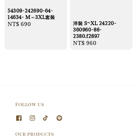
54309-242690-64-
14634- M～3XL套裝
洋裝 S~XL 24220-
Regular
NT$ 690
360960-86-
price
2380.f2897
Regular
NT$ 960
price
Follow us
Our products