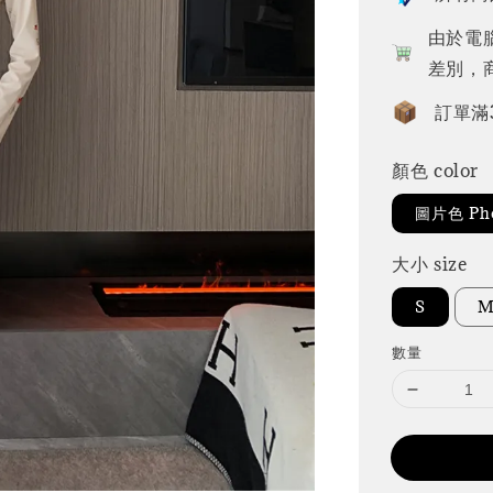
由於電
差別，
訂單滿
顏色 color
圖片色 Pho
大小 size
S
數量