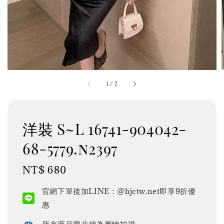
1
/
2
洋裝 S~L 16741-904042-
68-5779.n2397
Regular
NT$ 680
price
官網下單後加LINE：@hjctw.net即享9折優
惠