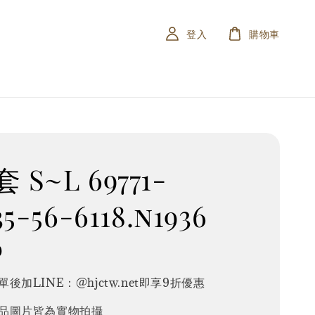
登入
購物車
 S~L 69771-
35-56-6118.n1936
0
後加LINE：@hjctw.net即享9折優惠
品圖片皆為實物拍攝