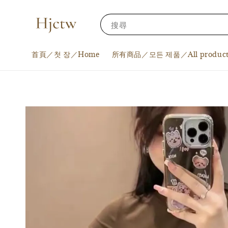
搜尋
首頁／첫 장／Home
所有商品／모든 제품／All product