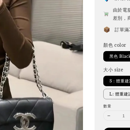
由於電
差別，
訂單滿
顏色 color
黑色 Blac
大小 size
S : 體重
L: 體重建
數量