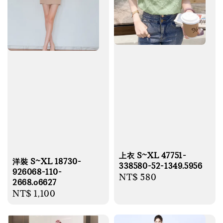
上衣 S~XL 47751-
洋裝 S~XL 18730-
338580-52-1349.5956
926068-110-
Regular
NT$ 580
2668.o6627
price
Regular
NT$ 1,100
price