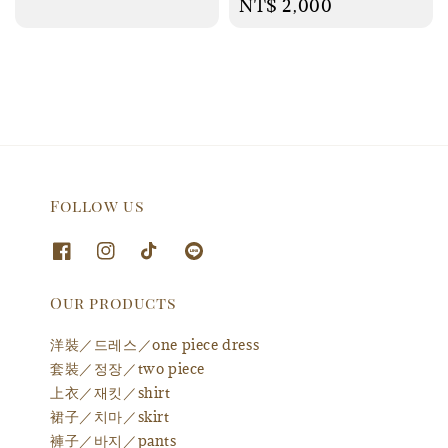
Regular
NT$ 2,000
price
price
Follow us
Our products
洋裝／드레스／one piece dress
套裝／정장／two piece
上衣／재킷／shirt
裙子／치마／skirt
褲子／바지／pants