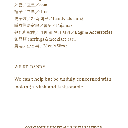
外套／코트／coat
鞋子／구두／shoes
親子裝／가족 의류／family clothing
睡衣與居家服／잠옷／Pajamas
包包和配件／가방 및 액세서리／Bags & Accessories
飾品類 earrings & necklace etc.,
男裝／남성복／Men's Wear
We're dandy.
We can't help but be unduly concerned with
looking stylish and fashionable.
​COPYRIGHT © HJCTW ALL RIGHTS RESERVED.