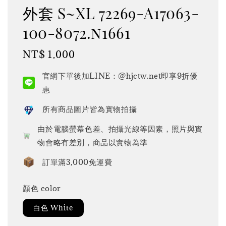
外套 S~XL 72269-A17063-
100-8072.n1661
Regular
NT$ 1,000
price
官網下單後加LINE：@hjctw.net即享9折優
惠
所有商品圖片皆為實物拍攝
由於電腦螢幕色差、拍攝光線等因素，照片與實
物會略有差別，商品以實物為準
訂單滿3,000免運費
顏色 color
白色 White