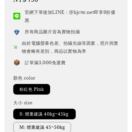
price
官網下單後加LINE：@hjctw.net即享9折優
惠
所有商品圖片皆為實物拍攝
由於電腦螢幕色差、拍攝光線等因素，照片與實
物會略有差別，商品以實物為準
訂單滿3,000免運費
顏色 color
粉紅色 Pink
大小 size
S: 體重建議 40kg~45kg
M: 體重建議 45~50kg