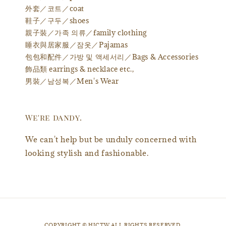
外套／코트／coat
鞋子／구두／shoes
親子裝／가족 의류／family clothing
睡衣與居家服／잠옷／Pajamas
包包和配件／가방 및 액세서리／Bags & Accessories
飾品類 earrings & necklace etc.,
男裝／남성복／Men's Wear
We're dandy.
We can't help but be unduly concerned with
looking stylish and fashionable.
​COPYRIGHT © HJCTW ALL RIGHTS RESERVED.