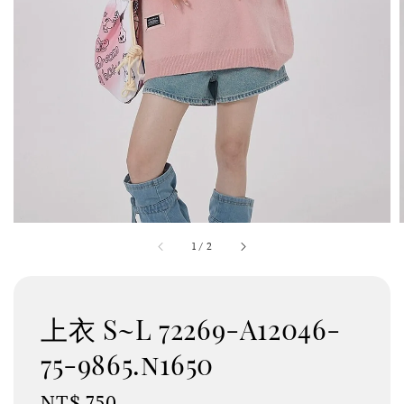
1
/
2
上衣 S~L 72269-A12046-
75-9865.n1650
Regular
NT$ 750