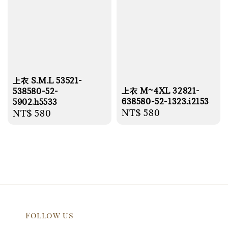
上衣 S.M.L 53521-
上衣 M~4XL 32821-
538580-52-
638580-52-1323.i2153
5902.h5533
Regular
NT$ 580
Regular
NT$ 580
price
price
Follow us