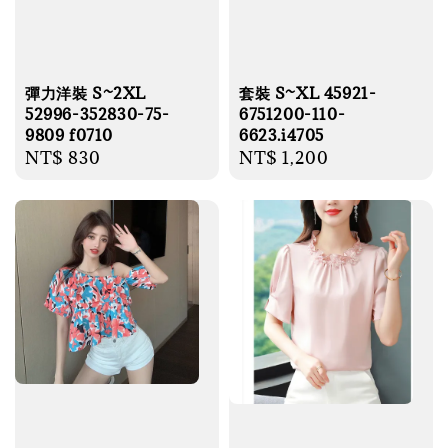
彈力洋裝 S~2XL
套裝 S~XL 45921-
52996-352830-75-
6751200-110-
9809 f0710
6623.i4705
Regular
NT$ 830
Regular
NT$ 1,200
price
price