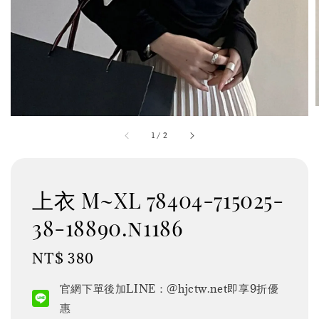
1
/
2
上衣 M~XL 78404-715025-
38-18890.n1186
Regular
NT$ 380
price
官網下單後加LINE：@hjctw.net即享9折優
惠