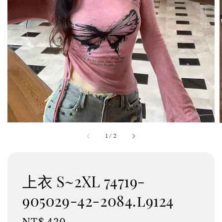
1
/
2
上衣 S~2XL 74719-
905029-42-2084.l9124
Regular
NT$ 420