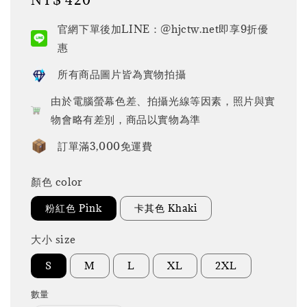
price
官網下單後加LINE：@hjctw.net即享9折優
惠
所有商品圖片皆為實物拍攝
由於電腦螢幕色差、拍攝光線等因素，照片與實
物會略有差別，商品以實物為準
訂單滿3,000免運費
顏色 color
粉紅色 Pink
卡其色 Khaki
大小 size
S
M
L
XL
2XL
數量