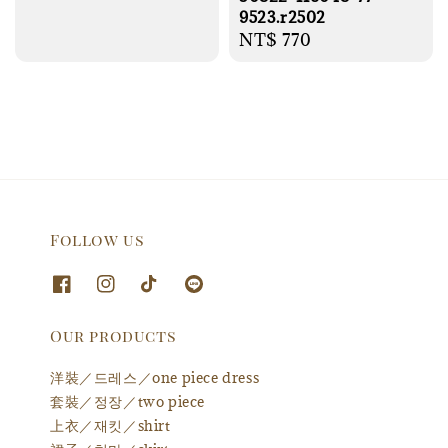
price
9523.r2502
Regular
NT$ 770
price
Follow us
Our products
洋裝／드레스／one piece dress
套裝／정장／two piece
上衣／재킷／shirt