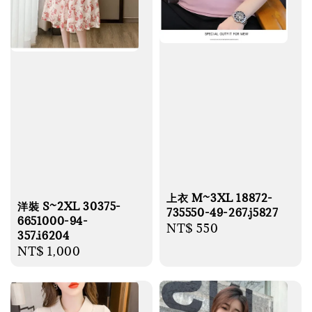
上衣 M~3XL 18872-
洋裝 S~2XL 30375-
735550-49-267.j5827
6651000-94-
Regular
NT$ 550
357.i6204
price
Regular
NT$ 1,000
price