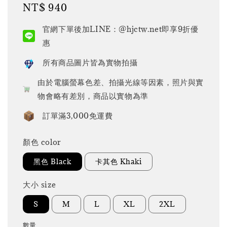
Regular
NT$ 940
price
官網下單後加LINE：@hjctw.net即享9折優
惠
所有商品圖片皆為實物拍攝
由於電腦螢幕色差、拍攝光線等因素，照片與實
物會略有差別，商品以實物為準
訂單滿3,000免運費
顏色 color
黑色 Black
卡其色 Khaki
大小 size
S
M
L
XL
2XL
數量