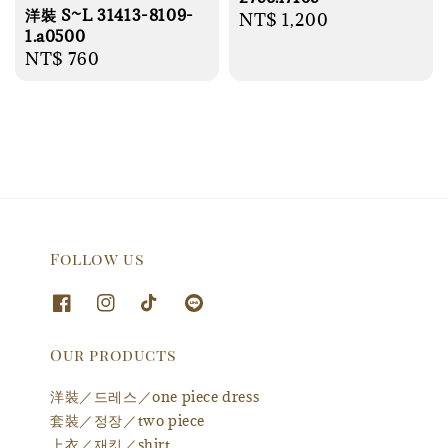
洋裝 S~L 31413-8109-
Regular
NT$ 1,200
1.a0500
price
Regular
NT$ 760
price
Follow us
Our products
洋裝／드레스／one piece dress
套裝／정장／two piece
上衣／재킷／shirt