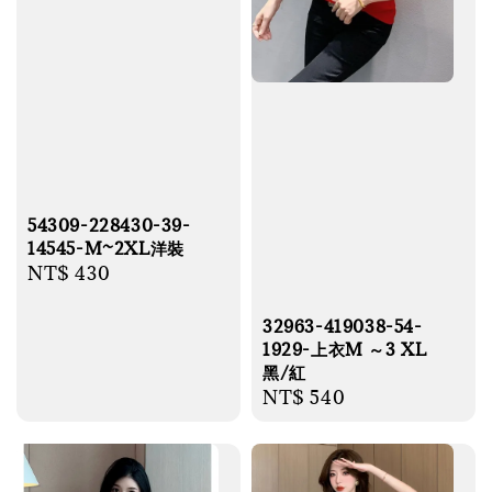
54309-228430-39-
14545-M~2XL洋裝
Regular
NT$ 430
price
32963-419038-54-
1929-上衣M ～3 XL
黑/紅
Regular
NT$ 540
price