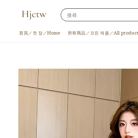
搜尋
首頁／첫 장／Home
所有商品／모든 제품／All product