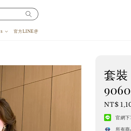
s
官方LINE@
套裝 S
9060
Regular
NT$ 1,1
price
官網下單
所有商