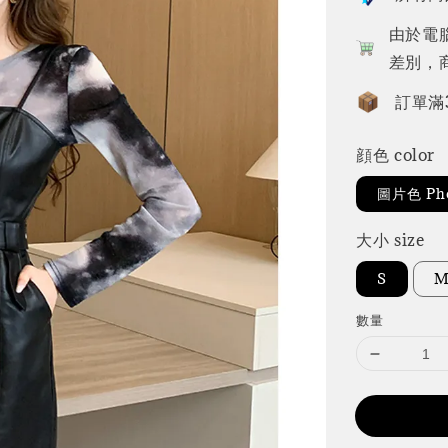
由於電
差別，
訂單滿
顔色 color
圖片色 Pho
大小 size
S
數量