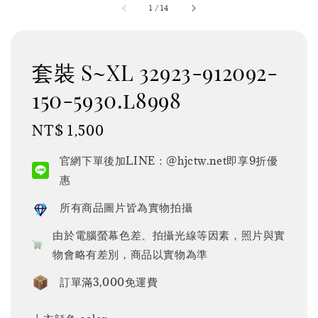
1
/
14
套裝 S~XL 32923-912092-
150-5930.l8998
Regular
NT$ 1,500
price
官網下單後加LINE：@hjctw.net即享9折優
惠
所有商品圖片皆為實物拍攝
由於電腦螢幕色差、拍攝光線等因素，照片與實
物會略有差別，商品以實物為準
訂單滿3,000免運費