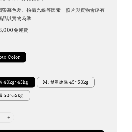
腦螢幕色差、拍攝光線等因素，照片與實物會略有
商品以實物為準
3,000免運費
to Color
 40kg~45kg
M: 體重建議 45~50kg
議 50~55kg