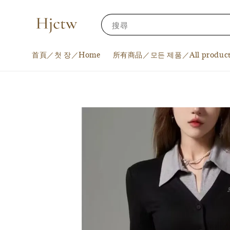
搜尋
首頁／첫 장／Home
所有商品／모든 제품／All product