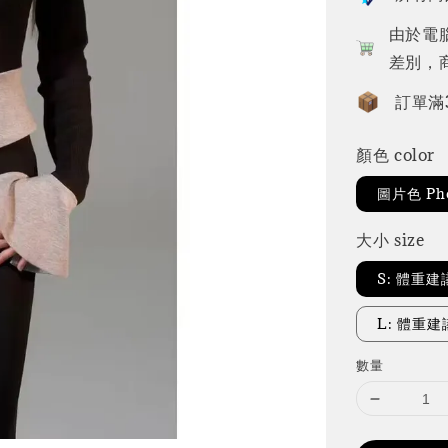
由於電
差別，
訂單滿
顏色 color
圖片色 Pho
大小 size
S: 體重建議
L: 體重建
數量