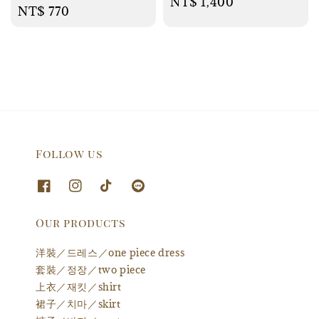
Regular
NT$ 1,400
Regular
NT$ 770
price
price
Follow us
Our products
洋裝／드레스／one piece dress
套裝／정장／two piece
上衣／재킷／shirt
裙子／치마／skirt