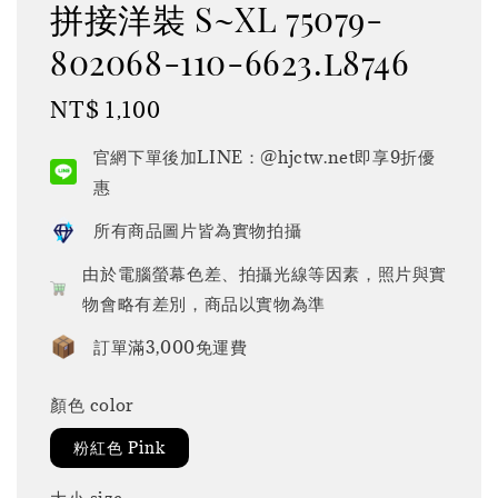
拼接洋裝 S~XL 75079-
802068-110-6623.l8746
Regular
NT$ 1,100
price
官網下單後加LINE：@hjctw.net即享9折優
惠
所有商品圖片皆為實物拍攝
由於電腦螢幕色差、拍攝光線等因素，照片與實
物會略有差別，商品以實物為準
訂單滿3,000免運費
顏色 color
粉紅色 Pink
大小 size