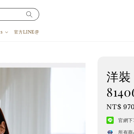
s
官方LINE@
洋裝 S
8140
Regular
NT$ 97
price
官網下單
所有商