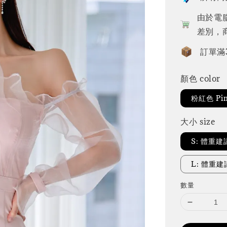
由於電
差別，
訂單滿
顏色 color
粉紅色 Pi
大小 size
S: 體重建議
L: 體重建
數量