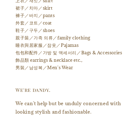
上衣／재킷／shirt
裙子／치마／skirt
褲子／바지／pants
外套／코트／coat
鞋子／구두／shoes
親子裝／가족 의류／family clothing
睡衣與居家服／잠옷／Pajamas
包包和配件／가방 및 액세서리／Bags & Accessories
飾品類 earrings & necklace etc.,
男裝／남성복／Men's Wear
We're dandy.
We can't help but be unduly concerned with
looking stylish and fashionable.