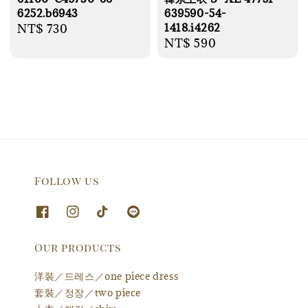
6252.b6943
639590-54-
1418.i4262
Regular
NT$ 730
Regular
NT$ 590
price
price
Follow us
Our products
洋裝／드레스／one piece dress
套裝／정장／two piece