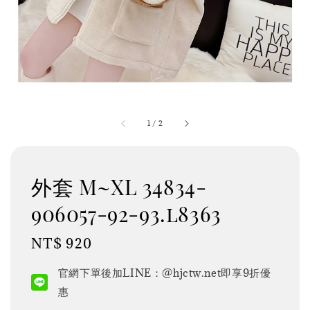
1
/
2
外套 M~XL 34834-
906057-92-93.l8363
Regular
NT$ 920
price
官網下單後加LINE：@hjctw.net即享9折優
惠