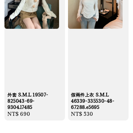
外套 S.M.L 19507-
假兩件上衣 S.M.L
825043-69-
46339-335530-48-
9304.l7485
67288.e5695
Regular
NT$ 690
Regular
NT$ 530
price
price