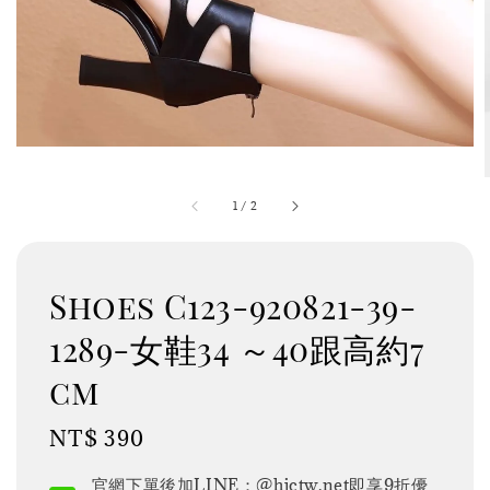
1
/
2
Shoes C123-920821-39-
1289-女鞋34 ～40跟高約7
cm
Regular
NT$ 390
price
官網下單後加LINE：@hjctw.net即享9折優