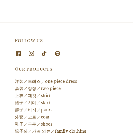
Follow us
Our products
洋裝／드레스／one piece dress
套裝／정장／two piece
上衣／재킷／shirt
裙子／치마／skirt
褲子／바지／pants
外套／코트／coat
鞋子／구두／shoes
親子裝／가족 의류／family clothing